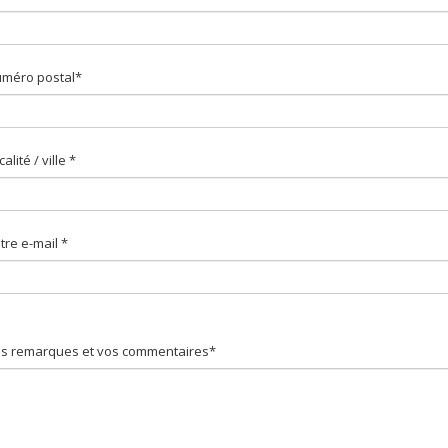
méro postal*
calité / ville *
tre e-mail *
s remarques et vos commentaires*