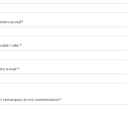
méro postal*
calité / ville *
tre e-mail *
s remarques et vos commentaires*