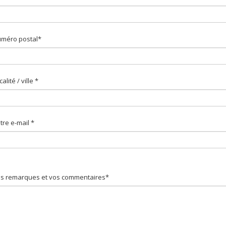
méro postal*
calité / ville *
tre e-mail *
s remarques et vos commentaires*