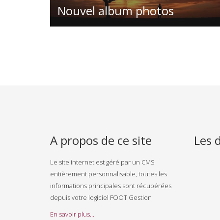
Nouvel album photos
A propos de ce site
Les 
Le site internet est géré par un CMS
entièrement personnalisable, toutes les
informations principales sont récupérées
depuis votre logiciel FOOT Gestion
En savoir plus...