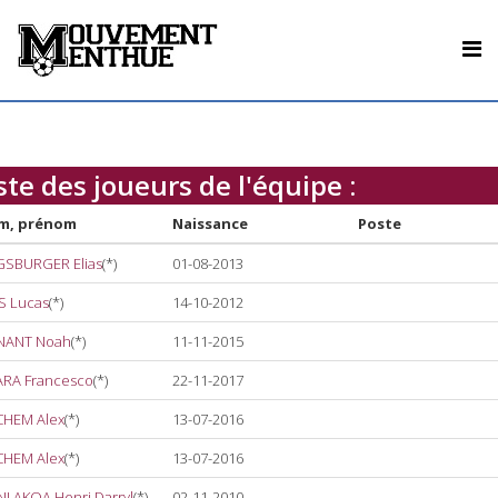
ste des joueurs de l'équipe :
m, prénom
Naissance
Poste
SBURGER Elias
(*)
01-08-2013
S Lucas
(*)
14-10-2012
NANT Noah
(*)
11-11-2015
ARA Francesco
(*)
22-11-2017
HEM Alex
(*)
13-07-2016
HEM Alex
(*)
13-07-2016
I AKOA Henri Darryl
(*)
02-11-2010