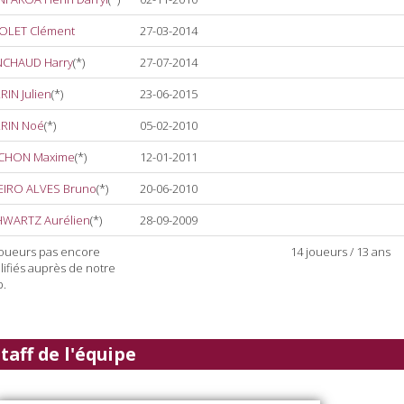
OLET Clément
27-03-2014
NCHAUD Harry
(*)
27-07-2014
RIN Julien
(*)
23-06-2015
RIN Noé
(*)
05-02-2010
CHON Maxime
(*)
12-01-2011
EIRO ALVES Bruno
(*)
20-06-2010
WARTZ Aurélien
(*)
28-09-2009
 Joueurs pas encore
14 joueurs / 13 ans
lifiés auprès de notre
b.
taff de l'équipe